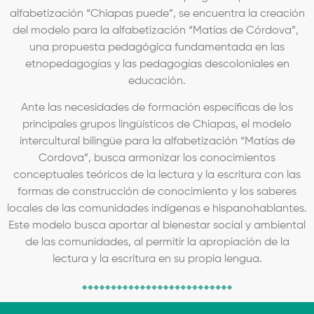
alfabetizació
n
“
Chiapas puede
”
, se encuentra la creación
del modelo para la alfabetizació
n
“
Matí
as de C
ó
rdova”
,
una propuesta pedagó
gica fundamenta
da en las
etnopedagog
í
as y las pedagogías descoloniales en
educació
n.
Ante las necesidades de formación específicas de los
principales grupos ling
üí
sticos de Chiapas, el modelo
intercultural biling
ü
e para la alfabetizació
n
“
Matí
as de
Cordova
”
, busca armonizar los conocimientos
conceptuales teóricos de la lectura y la escritura con las
formas de construcción de conocimiento y los saberes
locales de las comunidades ind
í
genas
e hispanohablantes.
Este modelo busca aportar al bienestar social y ambiental
de las comunidades, al permitir la apropiación de la
lectura y la escritura en su propia lengua.