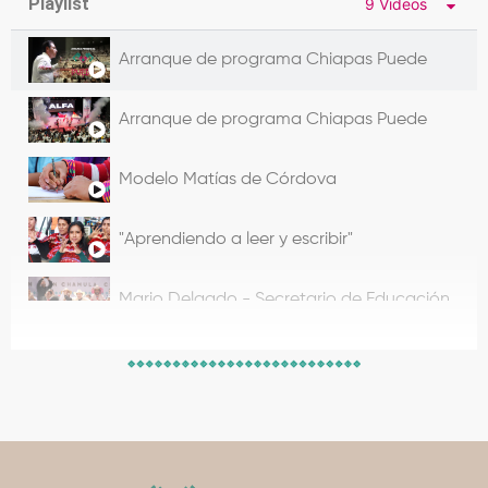
Playlist
9 Videos
Arranque de programa Chiapas Puede
Arranque de programa Chiapas Puede
Modelo Matías de Córdova
"Aprendiendo a leer y escribir"
Mario Delgado - Secretario de Educación Públ
Asamblea General de los Pueblos de Chiapas p
0:52
¡Si yo puedo, Chiapas puede!
0:56
Secretaría de Educación presenta Programa de